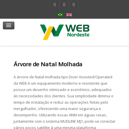
Sistema Hidráulico Autocontido
Atuadores
mSafe
Serviços
Notícias
Fale Conosco
Árvore de Natal Molhada
A árvore de Natal molhada tipo Diver Assisted/Operated
da WEB é um equipamento moderno e resistente que
possui um desenho otimizado e econômico, adequados
às necessidades dos clientes. Sua simplicidade diminui o
tempo de instalação e reduz as operações feitas pelo
mergulhador, oferecendo uma maior segurança e
desempenho. Utilizando essas ANM em águas rasas,
juntamente com o sistema MUDLINE MJ1, pode-se conectar
vários poços satélite à uma mesma plataforma,