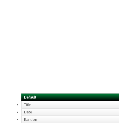
Default
Title
Date
Random