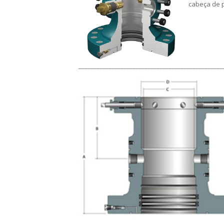
cabeça de p
________________________________________________