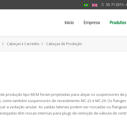
55 71 3311- 
Inicio
Empresa
Produtos
Cabeças e Carretéis
Cabeças de Produção
 de produção tipo MCM foram projetadas para alojar os suspensores de 
, como também suspensores de revestimento MC-22 e MC-29. Os flanges 
zar a vedação anular. As saídas laterais podem ser roscadas ou flangead
estojadas têm roscas internas para plugs de remoção de válvula de cont