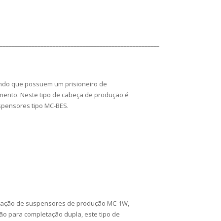
______________________________________________________
endo que possuem um prisioneiro de
mento. Neste tipo de cabeça de produção é
spensores tipo MC-BES.
______________________________________________________
talação de suspensores de produção MC-1W,
o para completação dupla, este tipo de