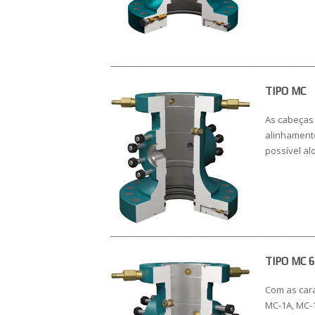
________________________________________________
TIPO MC
As cabeças
alinhamento
possível a
________________________________________________
TIPO MC 
Com as cara
MC-1A, MC-1