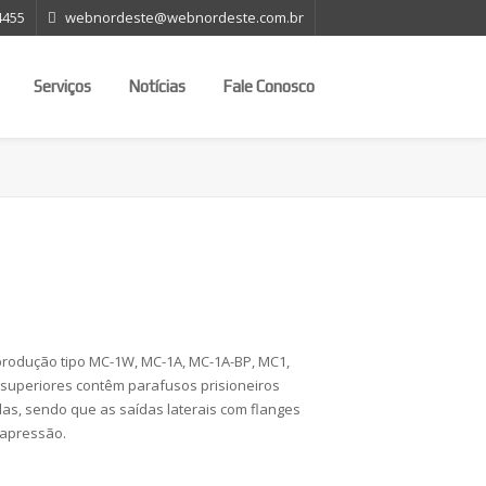
4455
webnordeste@webnordeste.com.br
Serviços
Notícias
Fale Conosco
produção tipo MC-1W, MC-1A, MC-1A-BP, MC1,
superiores contêm parafusos prisioneiros
as, sendo que as saídas laterais com flanges
rapressão.